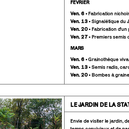
FEVRIER
Ven. 6
• Fabrication nichoi
Ven. 13
• Signalétique du 
Ven. 20
• Fabrication d'un
Ven. 27
• Premiers semis d
MARS
Ven. 6
• Grainothèque viva
Ven. 13
• Semis radis, car
Ven. 20
• Bombes à grain
LE JARDIN DE LA ST
Envie de visiter le jardin,
temps conviviaux et de pa