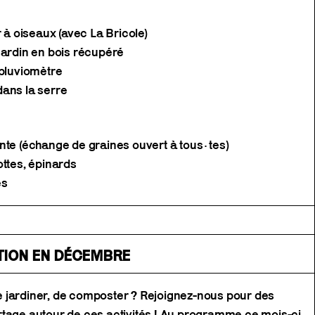
r à oiseaux (avec La Bricole)
Jardin en bois récupéré
 pluviomètre
ans la serre
nte (échange de graines ouvert à tous·tes)
ottes, épinards
es
ATION EN DÉCEMBRE
 de jardiner, de composter ? Rejoignez-nous pour des
rtage autour de ces activités ! Au programme ce mois-ci