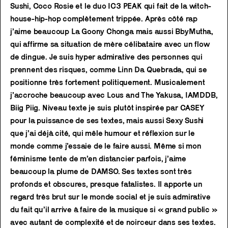
Sushi, Coco Rosie et le duo IC3 PEAK qui fait de la witch-
house-hip-hop complètement trippée. Après côté rap
j’aime beaucoup La Goony Chonga mais aussi BbyMutha,
qui affirme sa situation de mère célibataire avec un flow
de dingue. Je suis hyper admirative des personnes qui
prennent des risques, comme Linn Da Quebrada, qui se
positionne très fortement politiquement. Musicalement
j’accroche beaucoup avec Lous and The Yakusa, IAMDDB,
Biig Piig. Niveau texte je suis plutôt inspirée par CASEY
pour la puissance de ses textes, mais aussi Sexy Sushi
que j’ai déjà cité, qui mêle humour et réflexion sur le
monde comme j’essaie de le faire aussi. Même si mon
féminisme tente de m’en distancier parfois, j’aime
beaucoup la plume de DAMSO. Ses textes sont très
profonds et obscures, presque fatalistes. Il apporte un
regard très brut sur le monde social et je suis admirative
du fait qu’il arrive à faire de la musique si « grand public »
avec autant de complexité et de noirceur dans ses textes.