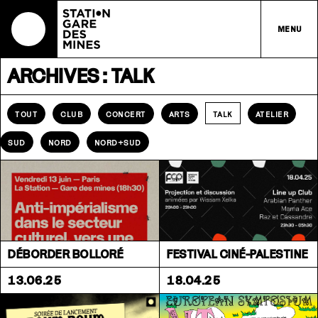
MENU
ARCHIVES : TALK
TOUT
CLUB
CONCERT
ARTS
ATELIER
TALK
SUD
NORD
NORD+SUD
DÉBORDER BOLLORÉ
FESTIVAL CINÉ-PALESTINE
13.06.25
18.04.25