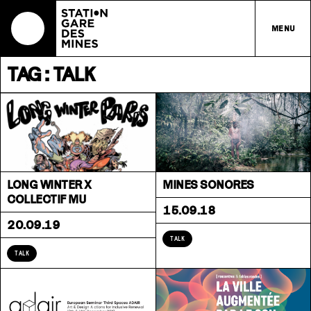
MENU
TAG : TALK
LONG WINTER X
MINES SONORES
COLLECTIF MU
15.09.18
20.09.19
TALK
TALK