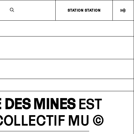
N
STATION STATION
 DES MINES
EST
COLLECTIF MU
©