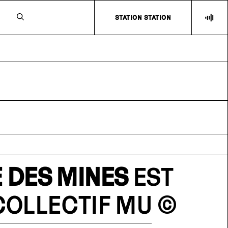
N
STATION STATION
 DES MINES
EST
COLLECTIF MU
©