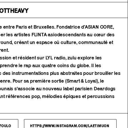
SOTTHEAVY
 entre Paris et Bruxelles. Fondatrice d’ASIAN CORE,
er les artistes FLINTA asiodescendants au cœur des
ound, créant un espace où culture, communauté et
ent.
sion et résident sur LYL radio, zulu explore les
rendre le rap aux quatre coins du globe. Il les
des instrumentations plus abstraites pour brouiller les
enre. Pour sa première sortie (Smart & Loyal), le
unais s'associe au nouveau label parisien Deardogs
ant références pop, mélodies épiques et percussions
7OULO
HTTPS://WWW.INSTAGRAM.COM/LAETIMUON