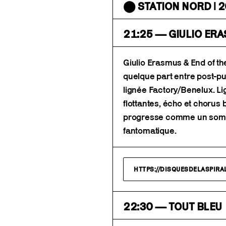
⬤ STATION NORD | 2
21:25 — GIULIO ER
Giulio Erasmus & End of th
quelque part entre post-pun
lignée Factory/Benelux. Li
flottantes, écho et choru
progresse comme un somna
fantomatique.
HTTPS://DISQUESDELASPIR
22:30 — TOUT BLEU