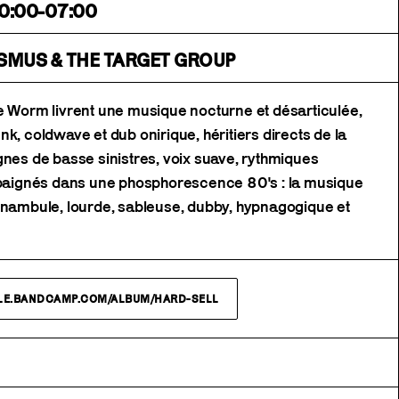
0:00-07:00
ASMUS & THE TARGET GROUP
e Worm livrent une musique nocturne et désarticulée,
k, coldwave et dub onirique, héritiers directs de la
gnes de basse sinistres, voix suave, rythmiques
s baignés dans une phosphorescence 80's : la musique
mbule, lourde, sableuse, dubby, hypnagogique et
ALE.BANDCAMP.COM/ALBUM/HARD-SELL