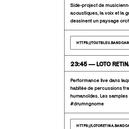
Side-project de musicienne
acoustiques, la voix et la g
dessinent un paysage orch
HTTPS://TOUTBLEU.BANDCA
23:45 — LOTO RETIN
Performance live dans laqu
habitée de percussions fr
humanoïdes. Les samples s
#drumngnome
HTTPS://LOTORETINA.BAND