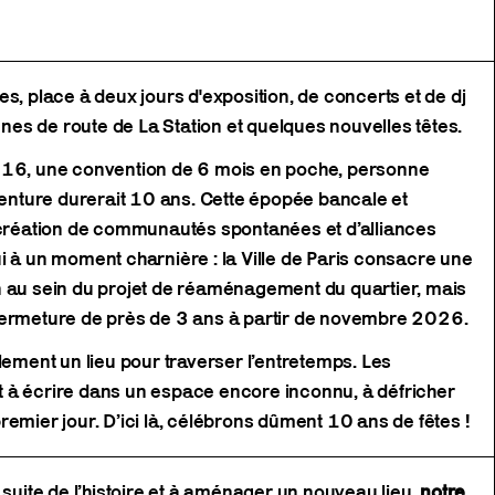
s, place à deux jours d'exposition, de concerts et de dj
es de route de La Station et quelques nouvelles têtes.
016, une convention de 6 mois en poche, personne
aventure durerait 10 ans. Cette épopée bancale et
a création de communautés spontanées et d’alliances
i à un moment charnière : la Ville de Paris consacre une
n au sein du projet de réaménagement du quartier, mais
fermeture de près de 3 ans à partir de novembre 2026.
lement un lieu pour traverser l’entretemps. Les
 à écrire dans un espace encore inconnu, à défricher
remier jour. D’ici là, célébrons dûment 10 ans de fêtes !
 suite de l’histoire et à aménager un nouveau lieu,
notre