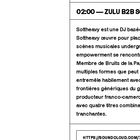
02:00 — ZULU B2B 
Sottheavy est une DJ basée
Sottheavy œuvre pour plac
scènes musicales undergr
empowerment se rencontr
Membre de Bruits de la Pas
multiples formes que peut p
entremêle habilement avec 
frontières génériques du g
producteur franco-camero
avec quatre titres combin
tranchantes.
HTTPS://SOUNDCLOUD.COM/