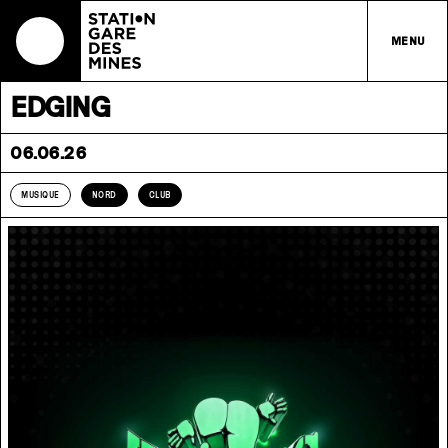
MENU
EDGING
06.06.26
MUSIQUE
NORD
CLUB