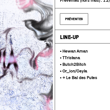
Préventes (hors frais) : 12
PRÉVENTES
LINE-UP
• Hewan Aman
• TTristana
• Butch2Bitch
• Or_ion/Ceyla
• + Le Bal des Putes